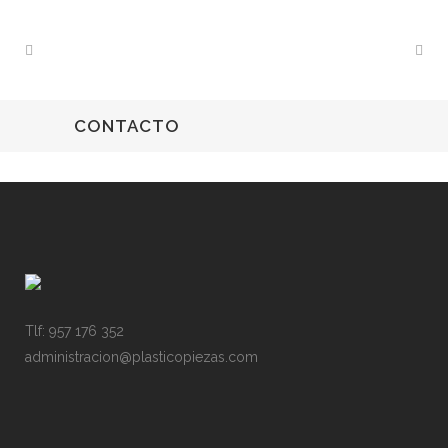
CONTACTO
Tlf: 957 176 352
administracion@plasticopiezas.com