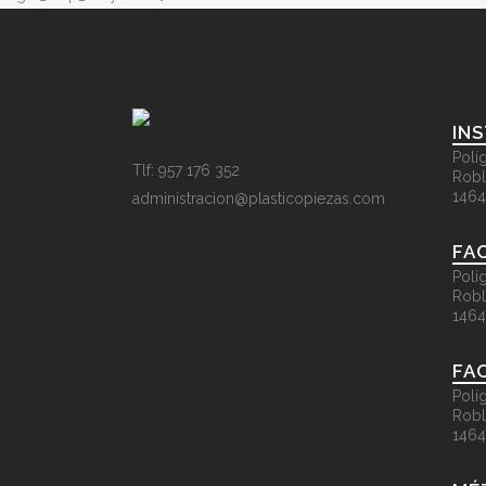
IN
Polí
Tlf: 957 176 352
Robl
1464
administracion@plasticopiezas.com
FAC
Polí
Robl
1464
FAC
Polí
Robl
1464