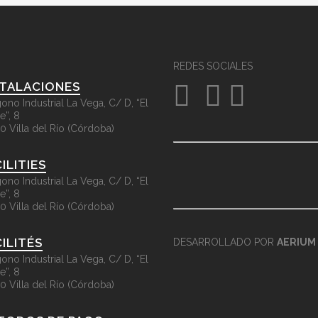
REDES SOCIALES
STALACIONES
gono Industrial La Vega, C/ D, “El
e”, 8
0 Villa del Río (Córdoba)
ILITIES
gono Industrial La Vega, C/ D, “El
e”, 8
0 Villa del Río (Córdoba)
ILITÉS
DESARROLLADO POR
AERIUM
gono Industrial La Vega, C/ D, “El
e”, 8
0 Villa del Río (Córdoba)