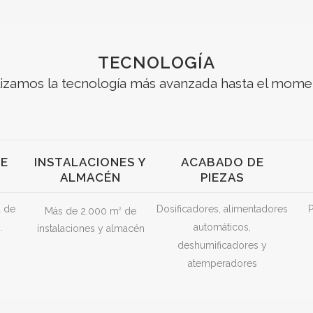
TECNOLOGÍA
lizamos la tecnología más avanzada hasta el mome
DE
INSTALACIONES Y
ACABADO DE
ALMACÉN
PIEZAS
a de
Dosificadores, alimentadores
Más de 2.000 m
de
2
.
automáticos,
instalaciones y almacén
deshumificadores y
atemperadores