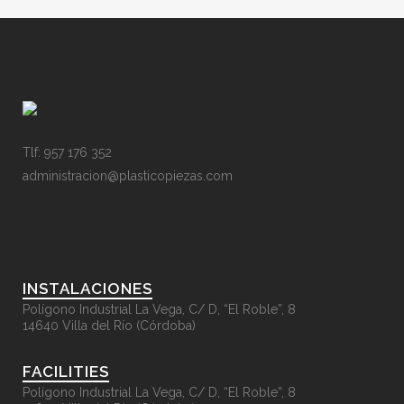
Tlf: 957 176 352
administracion@plasticopiezas.com
INSTALACIONES
Polígono Industrial La Vega, C/ D, “El Roble”, 8
14640 Villa del Río (Córdoba)
FACILITIES
Polígono Industrial La Vega, C/ D, “El Roble”, 8