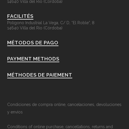
14640 Villa del Río (Córdoba)
FACILITÉS
Polígono Industrial La Vega, C/ D, “El Roble”, 8
14640 Villa del Río (Córdoba)
MÉTODOS DE PAGO
PAYMENT METHODS
MÉTHODES DE PAIEMENT
Condiciones de compra online, cancelaciones, devoluciones
y envíos
Conditions of online purchase, cancellations, returns and